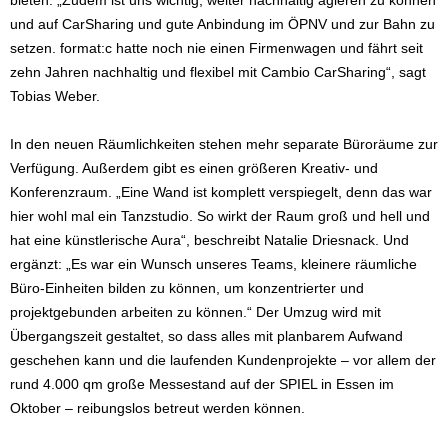
bieten. „Zudem ist uns wichtig, weiter nachhaltig agieren zu können
und auf CarSharing und gute Anbindung im ÖPNV und zur Bahn zu
setzen. format:c hatte noch nie einen Firmenwagen und fährt seit
zehn Jahren nachhaltig und flexibel mit Cambio CarSharing“, sagt
Tobias Weber.
In den neuen Räumlichkeiten stehen mehr separate Büroräume zur
Verfügung. Außerdem gibt es einen größeren Kreativ- und
Konferenzraum. „Eine Wand ist komplett verspiegelt, denn das war
hier wohl mal ein Tanzstudio. So wirkt der Raum groß und hell und
hat eine künstlerische Aura“, beschreibt Natalie Driesnack. Und
ergänzt: „Es war ein Wunsch unseres Teams, kleinere räumliche
Büro-Einheiten bilden zu können, um konzentrierter und
projektgebunden arbeiten zu können.“ Der Umzug wird mit
Übergangszeit gestaltet, so dass alles mit planbarem Aufwand
geschehen kann und die laufenden Kundenprojekte – vor allem der
rund 4.000 qm große Messestand auf der SPIEL in Essen im
Oktober – reibungslos betreut werden können.