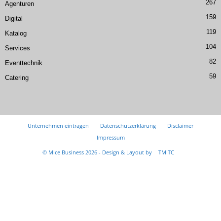
267
Agenturen
159
Digital
119
Katalog
104
Services
82
Eventtechnik
59
Catering
Unternehmen eintragen
Datenschutzerklärung
Disclaimer
Impressum
© Mice Business 2026 - Design & Layout by
TMITC