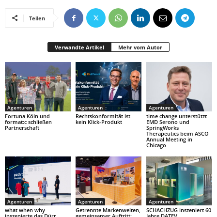
Teilen
Verwandte Artikel
Mehr vom Autor
Agenturen
Agenturen
Agenturen
Fortuna Köln und
Rechtskonformität ist
time change unterstützt
format:c schließen
kein Klick-Produkt
EMD Serono und
Partnerschaft
SpringWorks
Therapeutics beim ASCO
Annual Meeting in
Chicago
Agenturen
Agenturen
Agenturen
what when why
Getrennte Markenwelten,
SCHACHZUG inszeniert 60
inszenierte das Dürr
gemeinsamer Auftritt:
Jahre DATEV