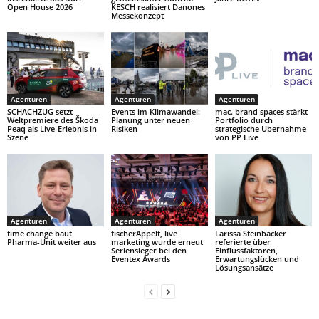
Open House 2026
KESCH realisiert Danones
Messekonzept
Agenturen
Agenturen
Agenturen
SCHACHZUG setzt
Events im Klimawandel:
mac. brand spaces stärkt
Weltpremiere des Škoda
Planung unter neuen
Portfolio durch
Peaq als Live-Erlebnis in
Risiken
strategische Übernahme
Szene
von PP Live
Agenturen
Agenturen
Agenturen
time change baut
fischerAppelt, live
Larissa Steinbäcker
Pharma-Unit weiter aus
marketing wurde erneut
referierte über
Seriensieger bei den
Einflussfaktoren,
Eventex Awards
Erwartungslücken und
Lösungsansätze