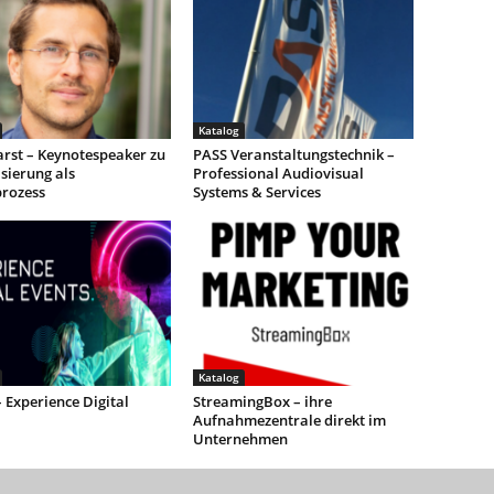
Katalog
rst – Keynotespeaker zu
PASS Veranstaltungstechnik –
isierung als
Professional Audiovisual
prozess
Systems & Services
Katalog
 Experience Digital
StreamingBox – ihre
Aufnahmezentrale direkt im
Unternehmen