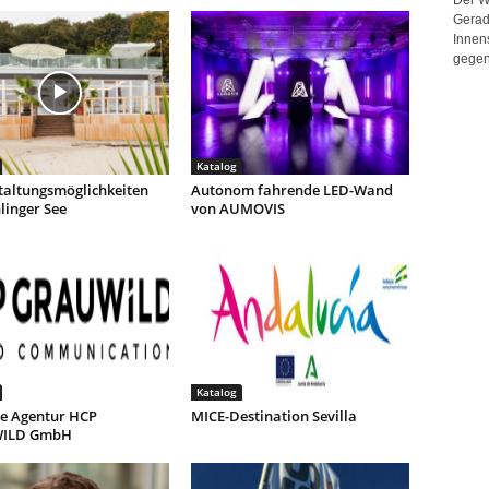
Gerad
Innen
gegen
Katalog
taltungsmöglichkeiten
Autonom fahrende LED-Wand
linger See
von AUMOVIS
Katalog
ve Agentur HCP
MICE-Destination Sevilla
ILD GmbH