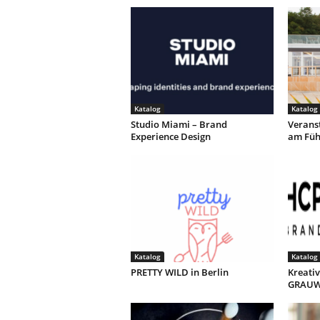
Katalog
Katalog
Studio Miami – Brand
Verans
Experience Design
am Füh
Katalog
Katalog
PRETTY WILD in Berlin
Kreati
GRAUW