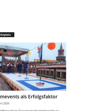
ktplatz
mevents als Erfolgsfaktor
rz 2026
ettbewerb im Tagungsmarkt nimmt weiter zu.