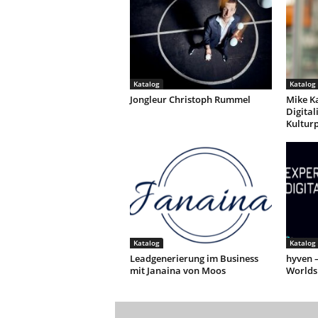
Katalog
Katalog
Jongleur Christoph Rummel
Mike Ka
Digital
Kultur
Katalog
Katalog
Leadgenerierung im Business
hyven –
mit Janaina von Moos
Worlds