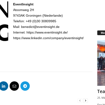
EventInsight
Atoomweg 2H
9743AK Groningen (Niederlande)
Telefon: +49 (0)30 30809985
Mail: benedict@eventinsight.de
Internet: https://www.eventinsight.de/
Mar
https://www.linkedin.com/company/eventinsight/
Tea
25. Mä
Der W