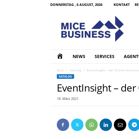
DONNERSTAG , 6 AUGUST, 2026
KONTAKT
RE
M
I
C
E
B
u
s
H
NEWS
SERVICES
AGENT
i
n
O
Start
Katalog
EventInsight – der Online-Veransta
e
KATALOG
s
M
EventInsight – der
s
d
E
18. März 2021
e