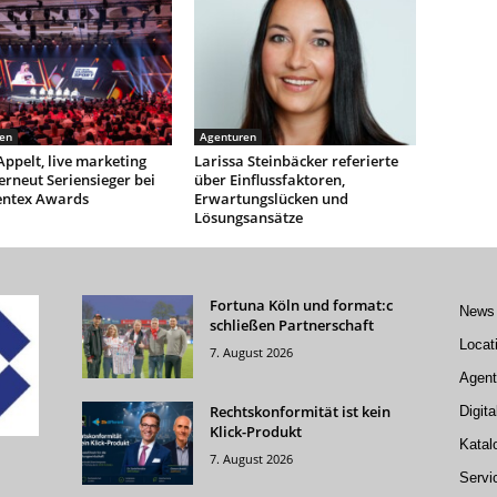
en
Agenturen
Appelt, live marketing
Larissa Steinbäcker referierte
rneut Seriensieger bei
über Einflussfaktoren,
entex Awards
Erwartungslücken und
Lösungsansätze
Fortuna Köln und format:c
News
schließen Partnerschaft
Locat
7. August 2026
Agent
Rechtskonformität ist kein
Digita
Klick-Produkt
Katal
7. August 2026
Servi