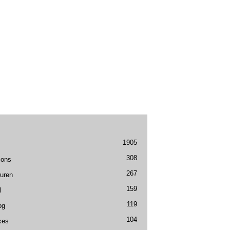
1905
308
ions
267
uren
159
l
119
og
104
ces