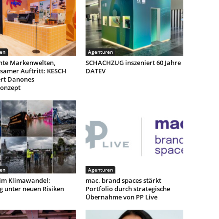
en
Agenturen
nte Markenwelten,
SCHACHZUG inszeniert 60 Jahre
samer Auftritt: KESCH
DATEV
ert Danones
onzept
en
Agenturen
 im Klimawandel:
mac. brand spaces stärkt
g unter neuen Risiken
Portfolio durch strategische
Übernahme von PP Live