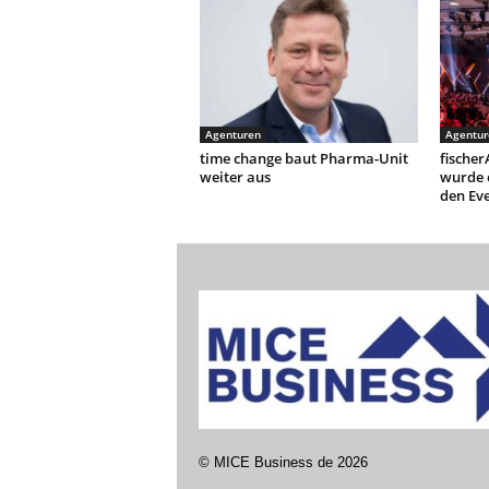
Agenturen
Agentur
time change baut Pharma-Unit
fischer
weiter aus
wurde e
den Ev
©
MICE Business de
2026