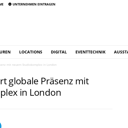
ME
UNTERNEHMEN EINTRAGEN
UREN
LOCATIONS
DIGITAL
EVENTTECHNIK
AUSST
äsenz mit neuem Studiokomplex in London
t globale Präsenz mit
lex in London