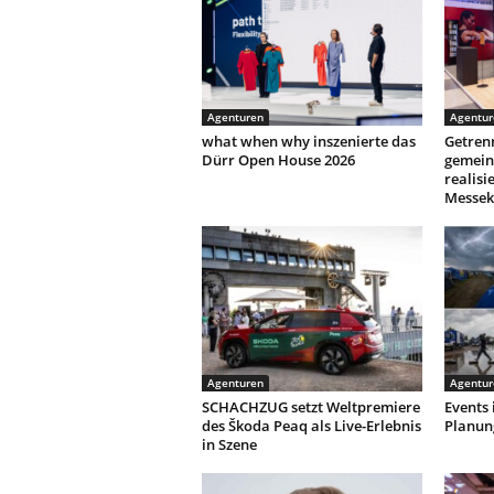
Agenturen
Agentur
what when why inszenierte das
Getren
Dürr Open House 2026
gemein
realisi
Messek
Agenturen
Agentur
SCHACHZUG setzt Weltpremiere
Events
des Škoda Peaq als Live-Erlebnis
Planun
in Szene