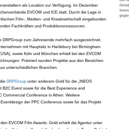
eranstaltern als Location zur Verfügung. Im Dezember
Gerad
Innen
nchenverbände EVCOM und ICE statt. Durch die Lage in
gegen
ritischen Film-, Medien- und Kreativwirtschaft eingebunden
enden Fachkräften und Produktionsressourcen.
 die DRPGroup zum Jahresende mehrfach ausgezeichnet.
nternehmen mit Hauptsitz in Hartlebury bei Birmingham
 (USA), sowie Köln und München erhielt bei den EVCOM
ichnungen. Prämiert wurden Projekte aus den Bereichen
us unterschiedlichen Branchen.
die
DRPGroup
unter anderem Gold für die „INEOS
st B2C Event sowie für die Best Experience and
 Commercial Conference in Athen. Weitere
 Eventdesign der PPC Conference sowie für das Projekt
 den EVCOM Film Awards. Gold erhielt die Agentur unter