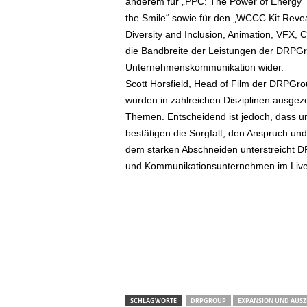
anderem für „PPC: The Power of Energy“ i
the Smile“ sowie für den „WCCC Kit Revea
Diversity and Inclusion, Animation, VFX,
die Bandbreite der Leistungen der DRPGr
Unternehmenskommunikation wider.
Scott Horsfield, Head of Film der DRPGro
wurden in zahlreichen Disziplinen ausgez
Themen. Entscheidend ist jedoch, dass un
bestätigen die Sorgfalt, den Anspruch und
dem starken Abschneiden unterstreicht DR
und Kommunikationsunternehmen im Live-
SCHLAGWORTE
DRPGROUP
EXPANSION UND AUS