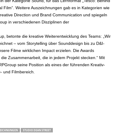
n der Kategorie Sound, für das Lernformat „Tesco: Behind
l Film“. Weitere Auszeichnungen gab es in Kategorien wie
 Creative Direction und Brand Communication und spiegeln
oup in verschiedenen Disziplinen der
up, betonte die kreative Weiterentwicklung des Teams: „Wir
eichnet – vom Storytelling über Sounddesign bis zu D&I-
sere Filme wirklichen Impact erzielen. Die Awards
 die Zusammenarbeit, die in jedem Projekt stecken.“ Mit
PGroup seine Position als eines der führenden Kreativ-
 und Filmbereich.
ZEICHNUNGEN
STUDIO DEAN STREET