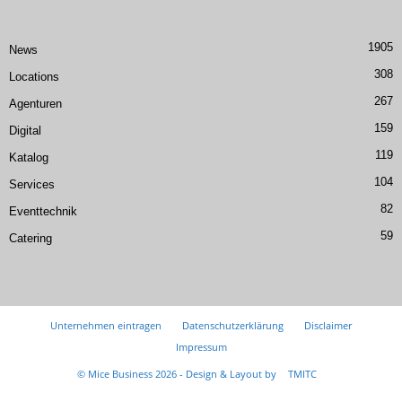
1905
News
308
Locations
267
Agenturen
159
Digital
119
Katalog
104
Services
82
Eventtechnik
59
Catering
Unternehmen eintragen
Datenschutzerklärung
Disclaimer
Impressum
© Mice Business 2026 - Design & Layout by
TMITC