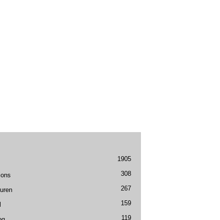
1905
308
ions
267
uren
159
l
119
og