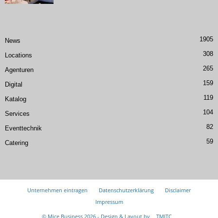
1905
News
308
Locations
265
Agenturen
159
Digital
119
Katalog
104
Services
82
Eventtechnik
59
Catering
Unternehmen eintragen
Datenschutzerklärung
Disclaimer
Impressum
© Mice Business 2026 - Design & Layout by
TMITC