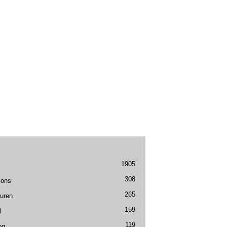
1905
308
ions
265
uren
159
l
119
og