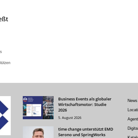
eßt
s
stützen
Business Events als globaler
News
Wirtschaftsmotor: Studie
2026
Locat
5. August 2026
Agent
Digita
time change unterstützt EMD
Serono und SpringWorks
Katal