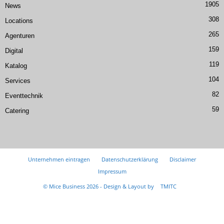
1905
News
308
Locations
265
Agenturen
159
Digital
119
Katalog
104
Services
82
Eventtechnik
59
Catering
Unternehmen eintragen
Datenschutzerklärung
Disclaimer
Impressum
© Mice Business 2026 - Design & Layout by
TMITC