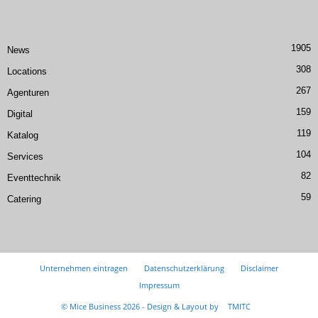
1905
News
308
Locations
267
Agenturen
159
Digital
119
Katalog
104
Services
82
Eventtechnik
59
Catering
Unternehmen eintragen
Datenschutzerklärung
Disclaimer
Impressum
© Mice Business 2026 - Design & Layout by
TMITC