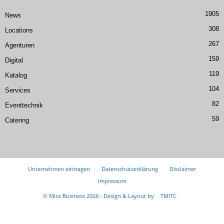
1905
News
308
Locations
267
Agenturen
159
Digital
119
Katalog
104
Services
82
Eventtechnik
59
Catering
Unternehmen eintragen
Datenschutzerklärung
Disclaimer
Impressum
© Mice Business 2026 - Design & Layout by
TMITC