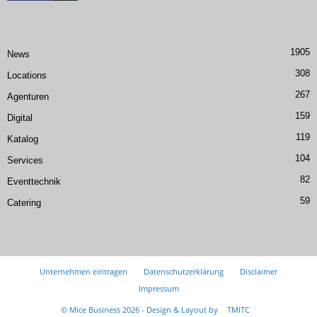
1905
News
308
Locations
267
Agenturen
159
Digital
119
Katalog
104
Services
82
Eventtechnik
59
Catering
Unternehmen eintragen
Datenschutzerklärung
Disclaimer
Impressum
© Mice Business 2026 - Design & Layout by
TMITC