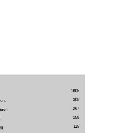
1905
308
ions
267
uren
159
l
119
og