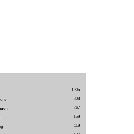
1905
308
ions
267
uren
159
l
119
og