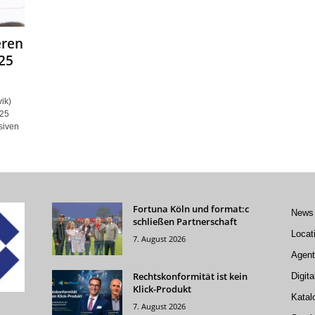
eren
25
ik)
025
siven
Fortuna Köln und format:c
News
schließen Partnerschaft
Locat
7. August 2026
Agent
Rechtskonformität ist kein
Digita
Klick-Produkt
Katal
7. August 2026