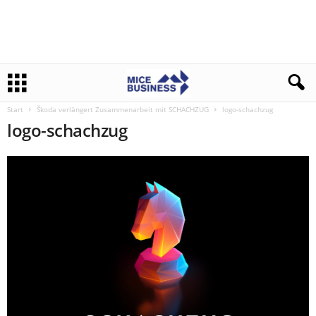
Start
Škoda verlängert Zusammenarbeit mit SCHACHZUG
logo-schachzug
logo-schachzug