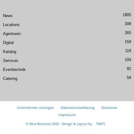
1905
News
308
Locations
265
Agenturen
159
Digital
119
Katalog
104
Services
82
Eventtechnik
59
Catering
Unternehmen eintragen
Datenschutzerklärung
Disclaimer
Impressum
© Mice Business 2026 - Design & Layout by
TMITC