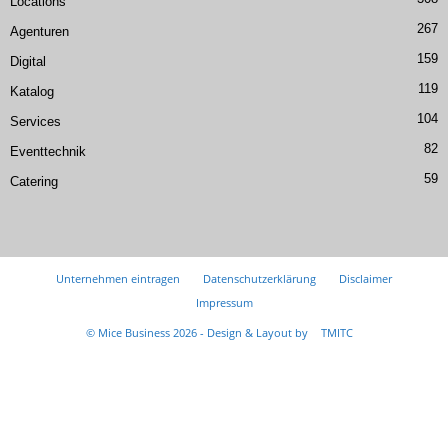
Locations
267
Agenturen
159
Digital
119
Katalog
104
Services
82
Eventtechnik
59
Catering
Unternehmen eintragen
Datenschutzerklärung
Disclaimer
Impressum
© Mice Business 2026 - Design & Layout by
TMITC