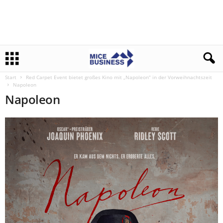
Start
Red Carpet Event bietet großes Kino mit „Napoleon“ in der Vorweihnachtszeit
Napoleon
Napoleon