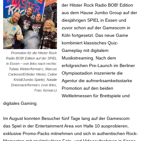
der Hitster Rock Radio BOB! Edition
aus dem Hause Jumbo Group auf der
diesjährigen SPIEL in Essen und
zuvor schon auf der Gamescom in
Köln fortgesetzt. Das neue Game
kombiniert klassisches Quiz-
Gameplay mit digitalem
Promotion für die Hitster Rock
Musikstreaming. Nach dem
Radio BOB! Edition auf der SPIEL
in Essen – von links nach rechts:
erfolgreichen Pre-Launch im Berliner
Tobias Weber/format:c, Marcus
Olympiastadion inszenierte die
Carleson/Erfinder Hitster, Celine
Knödl/Jumbo Spiele), Natalie
Agentur die aufmerksamkeitsstarke
Driesnack/format:c (von links,
Promotion auf den beiden
Foto: format:c)
Weltleitmessen für Brettspiele und
digitales Gaming.
Im August konnten Besucher fünf Tage lang auf der Gamescom
das Spiel in der Entertainment Area von Halle 10 ausprobieren,
exklusive Promo-Packs mitnehmen und sich in authentischen Rock-