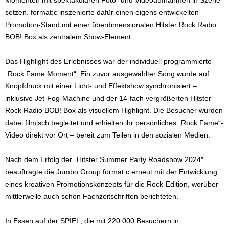
Momenten mit spektakulären Foto- und Videoaufnahmen in Szene
setzen. format:c inszenierte dafür einen eigens entwickelten
Promotion-Stand mit einer überdimensionalen Hitster Rock Radio
BOB! Box als zentralem Show-Element.
Das Highlight des Erlebnisses war der individuell programmierte
„Rock Fame Moment“: Ein zuvor ausgewählter Song wurde auf
Knopfdruck mit einer Licht- und Effektshow synchronisiert –
inklusive Jet-Fog-Machine und der 14-fach vergrößerten Hitster
Rock Radio BOB! Box als visuellem Highlight. Die Besucher wurden
dabei filmisch begleitet und erhielten ihr persönliches „Rock Fame“-
Video direkt vor Ort – bereit zum Teilen in den sozialen Medien.
Nach dem Erfolg der „Hitster Summer Party Roadshow 2024″
beauftragte die Jumbo Group format:c erneut mit der Entwicklung
eines kreativen Promotionskonzepts für die Rock-Edition, worüber
mittlerweile auch schon Fachzeitschriften berichteten.
In Essen auf der SPIEL, die mit 220.000 Besuchern in