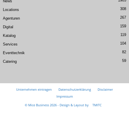
1905
News
308
Locations
267
Agenturen
159
Digital
119
Katalog
104
Services
82
Eventtechnik
59
Catering
Unternehmen eintragen
Datenschutzerklärung
Disclaimer
Impressum
© Mice Business 2026 - Design & Layout by
TMITC