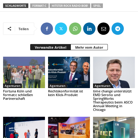
SCHLAGWORTE
FORMAT:C
HITSTER ROCK RADIO BOB!
SPIEL
Teilen
Verwandte Artikel
Mehr vom Autor
Agenturen
Agenturen
Agenturen
Fortuna Köln und
Rechtskonformität ist
time change unterstützt
format:c schließen
kein Klick-Produkt
EMD Serono und
Partnerschaft
SpringWorks
Therapeutics beim ASCO
Annual Meeting in
Chicago