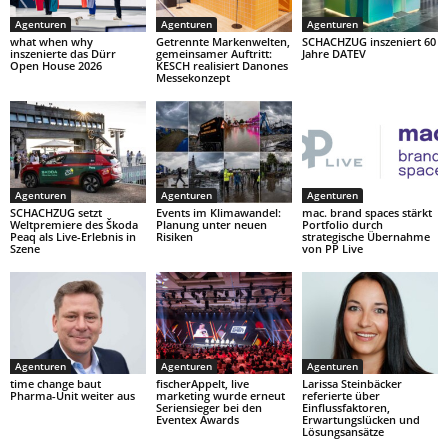
Agenturen
Agenturen
Agenturen
what when why
Getrennte Markenwelten,
SCHACHZUG inszeniert 60
inszenierte das Dürr
gemeinsamer Auftritt:
Jahre DATEV
Open House 2026
KESCH realisiert Danones
Messekonzept
Agenturen
Agenturen
Agenturen
SCHACHZUG setzt
Events im Klimawandel:
mac. brand spaces stärkt
Weltpremiere des Škoda
Planung unter neuen
Portfolio durch
Peaq als Live-Erlebnis in
Risiken
strategische Übernahme
Szene
von PP Live
Agenturen
Agenturen
Agenturen
time change baut
fischerAppelt, live
Larissa Steinbäcker
Pharma-Unit weiter aus
marketing wurde erneut
referierte über
Seriensieger bei den
Einflussfaktoren,
Eventex Awards
Erwartungslücken und
Lösungsansätze