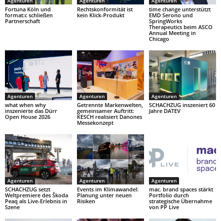
Agenturen
Agenturen
Agenturen
Fortuna Köln und
Rechtskonformität ist
time change unterstützt
format:c schließen
kein Klick-Produkt
EMD Serono und
Partnerschaft
SpringWorks
Therapeutics beim ASCO
Annual Meeting in
Chicago
Agenturen
Agenturen
Agenturen
what when why
Getrennte Markenwelten,
SCHACHZUG inszeniert 60
inszenierte das Dürr
gemeinsamer Auftritt:
Jahre DATEV
Open House 2026
KESCH realisiert Danones
Messekonzept
Agenturen
Agenturen
Agenturen
SCHACHZUG setzt
Events im Klimawandel:
mac. brand spaces stärkt
Weltpremiere des Škoda
Planung unter neuen
Portfolio durch
Peaq als Live-Erlebnis in
Risiken
strategische Übernahme
Szene
von PP Live