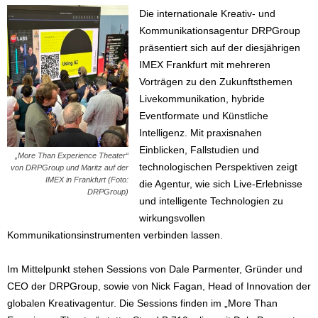
Die internationale Kreativ- und
Kommunikationsagentur DRPGroup
präsentiert sich auf der diesjährigen
IMEX Frankfurt mit mehreren
Vorträgen zu den Zukunftsthemen
Livekommunikation, hybride
Eventformate und Künstliche
Intelligenz. Mit praxisnahen
Einblicken, Fallstudien und
„More Than Experience Theater“
technologischen Perspektiven zeigt
von DRPGroup und Maritz auf der
IMEX in Frankfurt (Foto:
die Agentur, wie sich Live-Erlebnisse
DRPGroup)
und intelligente Technologien zu
wirkungsvollen
Kommunikationsinstrumenten verbinden lassen.
Im Mittelpunkt stehen Sessions von Dale Parmenter, Gründer und
CEO der DRPGroup, sowie von Nick Fagan, Head of Innovation der
globalen Kreativagentur. Die Sessions finden im „More Than