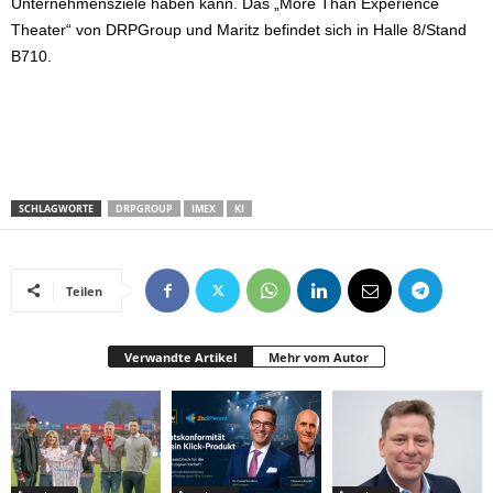
Unternehmensziele haben kann. Das „More Than Experience
Theater“ von DRPGroup und Maritz befindet sich in Halle 8/Stand
B710.
SCHLAGWORTE
DRPGROUP
IMEX
KI
Teilen
Verwandte Artikel
Mehr vom Autor