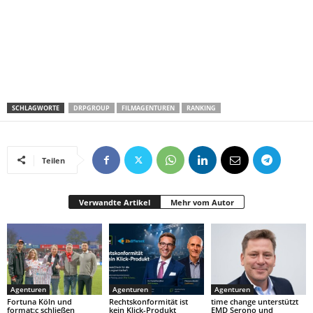
SCHLAGWORTE
DRPGROUP
FILMAGENTUREN
RANKING
Teilen
Verwandte Artikel
Mehr vom Autor
Agenturen
Agenturen
Agenturen
Fortuna Köln und
Rechtskonformität ist
time change unterstützt
format:c schließen
kein Klick-Produkt
EMD Serono und