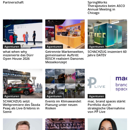
Partnerschaft
SpringWorks
Therapeutics beim ASCO
Annual Meeting in
Chicago
Agenturen
Agenturen
Agenturen
what when why
Getrennte Markenwelten,
SCHACHZUG inszeniert 60
inszenierte das Dürr
gemeinsamer Auftritt:
Jahre DATEV
Open House 2026
KESCH realisiert Danones
Messekonzept
Agenturen
Agenturen
Agenturen
SCHACHZUG setzt
Events im Klimawandel:
mac. brand spaces stärkt
Weltpremiere des Škoda
Planung unter neuen
Portfolio durch
Peaq als Live-Erlebnis in
Risiken
strategische Übernahme
Szene
von PP Live