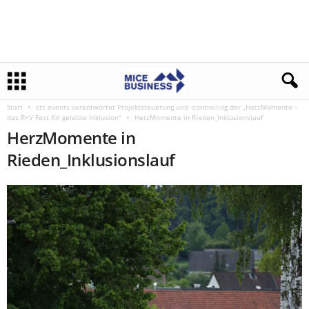
Start
ctc events verantwortet Projektsteuerung und -controlling der „HerzMomente –
das R+V Fest für gelebte Inklusion“
HerzMomente in Rieden_Inklusionslauf
HerzMomente in
Rieden_Inklusionslauf