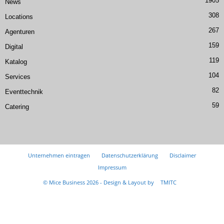
1905
News
308
Locations
267
Agenturen
159
Digital
119
Katalog
104
Services
82
Eventtechnik
59
Catering
Unternehmen eintragen
Datenschutzerklärung
Disclaimer
Impressum
© Mice Business 2026 - Design & Layout by
TMITC