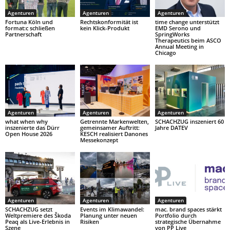
Agenturen
Agenturen
Agenturen
Fortuna Köln und
Rechtskonformität ist
time change unterstützt
format:c schließen
kein Klick-Produkt
EMD Serono und
Partnerschaft
SpringWorks
Therapeutics beim ASCO
Annual Meeting in
Chicago
Agenturen
Agenturen
Agenturen
what when why
Getrennte Markenwelten,
SCHACHZUG inszeniert 60
inszenierte das Dürr
gemeinsamer Auftritt:
Jahre DATEV
Open House 2026
KESCH realisiert Danones
Messekonzept
Agenturen
Agenturen
Agenturen
SCHACHZUG setzt
Events im Klimawandel:
mac. brand spaces stärkt
Weltpremiere des Škoda
Planung unter neuen
Portfolio durch
Peaq als Live-Erlebnis in
Risiken
strategische Übernahme
Szene
von PP Live